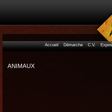
Accueil
Démarche
C.V.
Expos
ANIMAUX